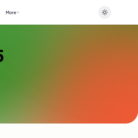
More
5