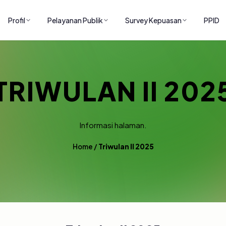
Profil
Pelayanan Publik
Survey Kepuasan
PPID
TRIWULAN II 202
Informasi halaman.
Home
/
Triwulan II 2025