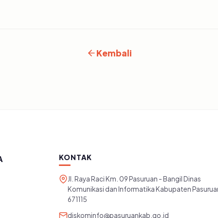
Kembali
KONTAK
A
Jl. Raya Raci Km. 09 Pasuruan - Bangil Dinas
Komunikasi dan Informatika Kabupaten Pasurua
671115
diskominfo@pasuruankab.go.id